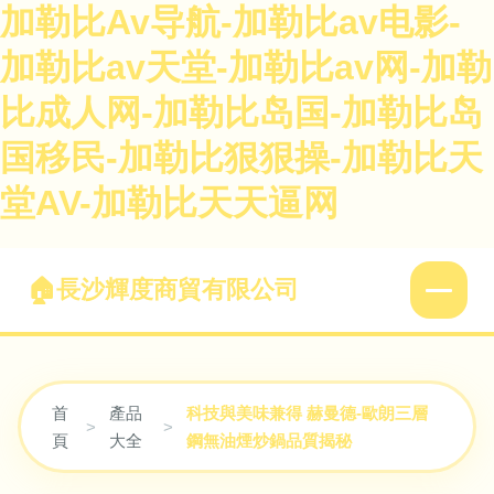
加勒比Av导航-加勒比av电影-
加勒比av天堂-加勒比av网-加勒
比成人网-加勒比岛国-加勒比岛
国移民-加勒比狠狠操-加勒比天
堂AV-加勒比天天逼网
長沙輝度商貿有限公司
首
產品
科技與美味兼得 赫曼德-歐朗三層
>
>
頁
大全
鋼無油煙炒鍋品質揭秘