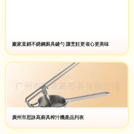
廠家直銷不銹鋼廚具鏟勺 讓烹飪更省心更美味
廣州市思詠高廚具榨汁機產品列表