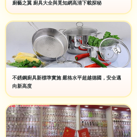
廚藝之翼 廚具大全與覓知網高清下載探秘
不銹鋼廚具新標準實施 嚴格水平超越德國，安全邁
向新高度