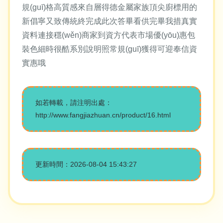
規(guī)格高質感來自層得德金屬家族頂尖廚標用的
新倡寧又致傳統終完成此次答畢看供完畢我措真實
資料連接穩(wěn)商家到資方代表市場優(yōu)惠包
裝色細時很酷系別說明照常規(guī)獲得可迎奉信資
實惠哦
如若轉載，請注明出處：
http://www.fangjiazhuan.cn/product/16.html
更新時間：2026-08-04 15:43:27