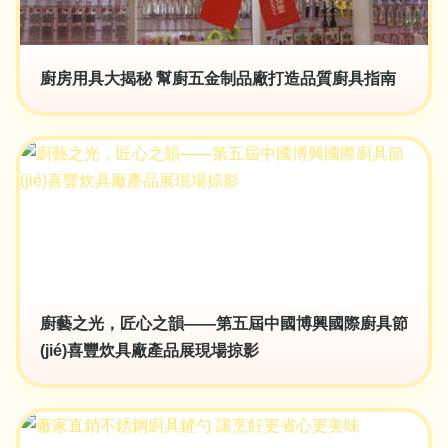
廚房用具大揭秘 幫廚五金制品廠打造品質廚具指南
廚藝之光，匠心之韻——第五屆中國博興國際廚具節
(jié)喜豐炊具廠產品展現場掠影