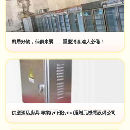
廚居好物，低價來襲——重慶清倉達人必備！
供應酒店廚具 專業(yè)優(yōu)選增元機電設備公司