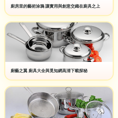
廚房里的藝術涂鴉 讓實用與創意交織在廚具之上
廚藝之翼 廚具大全與覓知網高清下載探秘