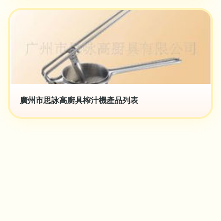
廣州市思詠高廚具榨汁機產品列表