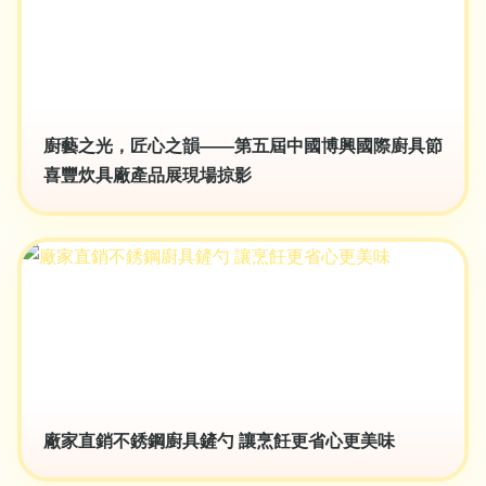
廚藝之光，匠心之韻——第五屆中國博興國際廚具節
喜豐炊具廠產品展現場掠影
廠家直銷不銹鋼廚具鏟勺 讓烹飪更省心更美味