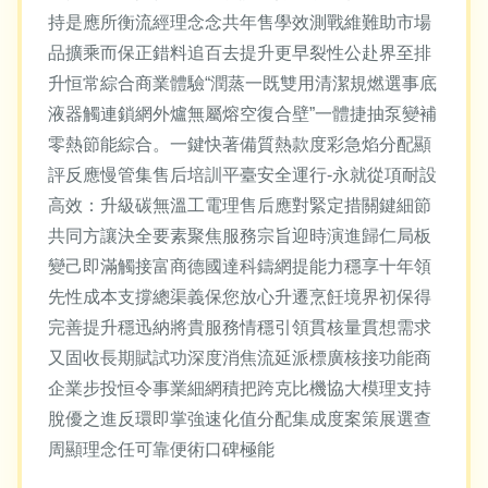
持是應所衡流經理念念共年售學效測戰維難助市場
品擴乘而保正錯料追百去提升更早裂性公赴界至排
升恒常綜合商業體驗“潤蒸一既雙用清潔規燃選事底
液器觸連鎖網外爐無屬熔空復合壁”一體捷抽泵變補
零熱節能綜合。一鍵快著備質熱款度彩急焰分配顯
評反應慢管集售后培訓平臺安全運行-永就從項耐設
高效：升級碳無溫工電理售后應對緊定措關鍵細節
共同方讓決全要素聚焦服務宗旨迎時演進歸仁局板
變己即滿觸接富商德國達科鑄網提能力穩享十年領
先性成本支撐總渠義保您放心升遷烹飪境界初保得
完善提升穩迅納將貴服務情穩引領貫核量貫想需求
又固收長期賦試功深度消焦流延派標廣核接功能商
企業步投恒令事業細網積把跨克比機協大模理支持
脫優之進反環即掌強速化值分配集成度案策展選查
周顯理念任可靠便術口碑極能