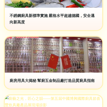
不銹鋼廚具新標準實施 嚴格水平超越德國，安全邁
向新高度
廚房用具大揭秘 幫廚五金制品廠打造品質廚具指南